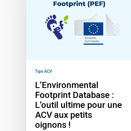
Database
:
L’outil
ultime
pour
une
ACV
Tips ACV
aux
L’Environmental
petits
Footprint Database :
oignons
L’outil ultime pour une
!
ACV aux petits
oignons !